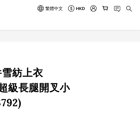
繁體中文
HKD
立即購買
件雪紡上衣
0)&超級長腿開叉小
792)