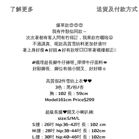
了解更多
送貨及付款方式
爆單款😍😍😍
我有件類似同款～
次次著都有客人問有冇得訂，我果款冇曬啦😛
不過講真、呢款高質雪紡料更加舒適‼️‼️
著上身好瘦🔥好靚🔥好有款呀💥💥單著襯褸都正❕❕
#襯埋超長腳牛仔褲呀_彈彈牛仔面料💋
好顯腳長、腳位有個小開叉、好好睇☺️
高質假2件雪紡上衣❤️❤️
3色：黑/粉/杏
胸：102 長：59cm
Model:161cm Price$299
超級長腿♥️開叉小喇叭褲:
size:S/M/L
S:腰：26吋 hip:36-42吋 長：102 cm
M:腰：28吋 hip:38-44吋 長：102cm
L:腰：30吋 hip:40-46吋 長：102cm