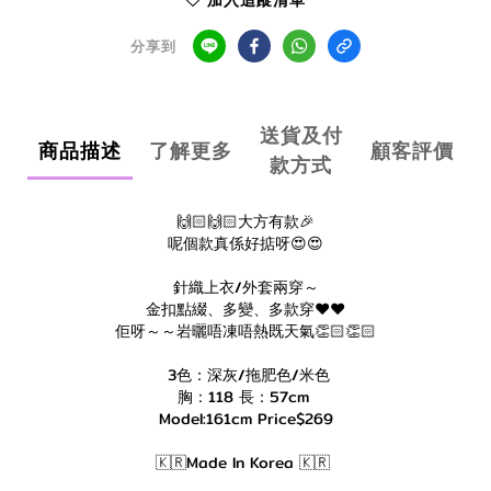
加入追蹤清單
分享到
送貨及付
商品描述
了解更多
顧客評價
款方式
🙌🏻🙌🏻大方有款🎉
呢個款真係好掂呀😍😍
針織上衣/外套兩穿～
金扣點綴、多變、多款穿❤️❤️
佢呀～～岩曬唔凍唔熱既天氣👏🏻👏🏻
3色：深灰/拖肥色/米色
胸：118 長：57cm
Model:161cm Price$269
🇰🇷Made In Korea 🇰🇷