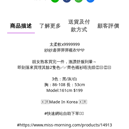
送貨及付
商品描述
了解更多
顧客評價
款方式
太柔軟x9999999
紗紗邊彈彈彈襯衣🩵🩵
靚女熟客買完一件，激讚舒服到暈～
即刻落來買埋其餘2隻色✅✅齊色襯衫唔洗煩👏🏻👏🏻
3色：黑/灰/白
胸：86-108 長：53cm
Model:161cm $199
🇰🇷Made In Korea 🇰🇷
#快速網站自助下單👇🏻
#https://www.miss-morning.com/products/14913