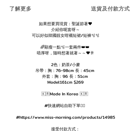
了解更多
送貨及付款方式
如果想要買現貨：聖誕節著❤️
介紹你呢套呀～
可以好似韓國靚女咁襯短裙/短褲🫧🫧
🌈顯瘦一點🫧一套兩件👑👑
唔厚呀，隨時想著就著～～❤️🥂
2色：奶茶/小麥
吊帶：胸：76-98cm 長：45cm
外套：胸：96 長：51cm
Model:161cm $269
🇰🇷Made In Korea 🇰🇷
#快速網站自助下單👇🏻
#https://www.miss-morning.com/products/14985
接受付款方式：