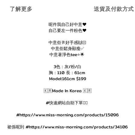
了解更多
送貨及付款方式
呢件我自己好中意❤️
自己要左一件粉色❤️
中意佢🥂好手感🙌🏻
中意佢鬆身顯瘦✅
中意著淨色tee⭐️🌟
3色：灰/粉/白
胸：110 長：61cm
Model:161cm $199
🇰🇷Made In Korea 🇰🇷
#快速網站自助下單👇🏻
#https://www.miss-morning.com/products/15096
裙係呢到 #https://www.miss-morning.com/products/34106