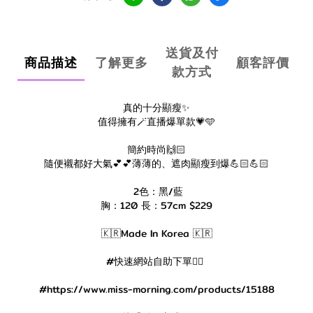
送貨及付
商品描述
了解更多
顧客評價
款方式
真的十分顯瘦✨
值得擁有🪄直播爆單款💗🩵
簡約時尚🙌🏻
隨便襯都好大氣💕💕薄薄的、遮肉顯瘦到爆💪🏻💪🏻
2色：黑/藍
胸：120 長：57cm $229
🇰🇷Made In Korea 🇰🇷
#快速網站自助下單👇🏻
#https://www.miss-morning.com/products/15188