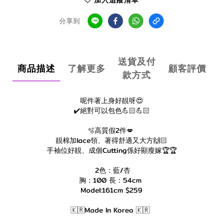
加入追蹤清單
分享到
送貨及付
商品描述
了解更多
顧客評價
款方式
呢件著上身好靚呀😍
✔️絕對可以包色💪🏻💪🏻
🫧高質假2件💋
靚棉加lace領、著得舒適又大方🙌🏻
手袖位好靚、成個Cutting係好顯瘦嫁🏆🏆
2色：藍/杏
胸：100 長：54cm
Model:161cm $259
🇰🇷Made In Korea 🇰🇷