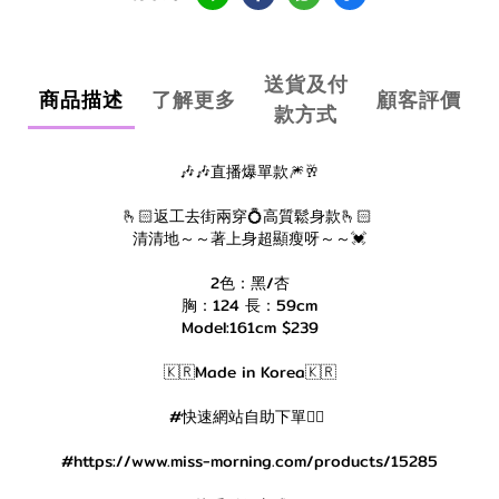
送貨及付
商品描述
了解更多
顧客評價
款方式
🎶🎶直播爆單款🎆🥂
🫰🏻返工去街兩穿💍高質鬆身款🫰🏻
清清地～～著上身超顯瘦呀～～💓
2色：黑/杏
胸：124 長：59cm
Model:161cm $239
🇰🇷Made in Korea🇰🇷
#快速網站自助下單👇🏻
#https://www.miss-morning.com/products/15285