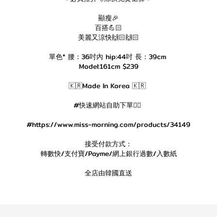
顯瘦🎉
百搭💪🏻
美麗又涼快🙌🏻🙌🏻
單色* 腰：36吋內 hip:44吋 長：39cm
Model:161cm $239
🇰🇷Made In Korea 🇰🇷
#快速網站自助下單👇🏻
#https://www.miss-morning.com/products/34149
接受付款方式：
轉數快/支付寶/Payme/網上銀行過數/入數紙
全店由韓國直送