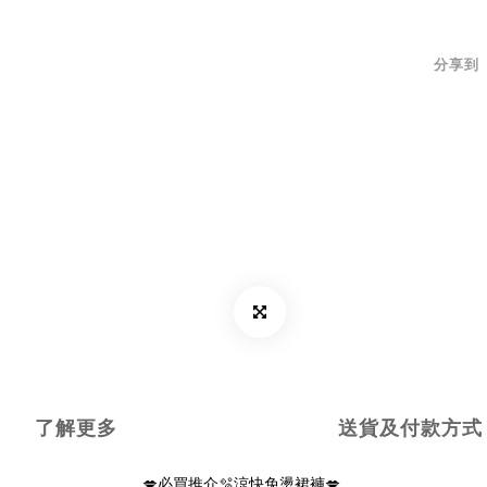
分享到
了解更多
送貨及付款方式
💋必買推介🫧涼快免燙裙褲💋