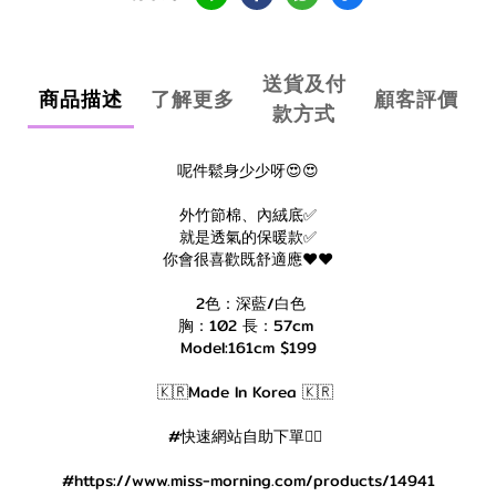
送貨及付
商品描述
了解更多
顧客評價
款方式
呢件鬆身少少呀😍😍
外竹節棉、內絨底✅
就是透氣的保暖款✅
你會很喜歡既舒適應❤️❤️
2色：深藍/白色
胸：102 長：57cm
Model:161cm $199
🇰🇷Made In Korea 🇰🇷
#快速網站自助下單👇🏻
#https://www.miss-morning.com/products/14941