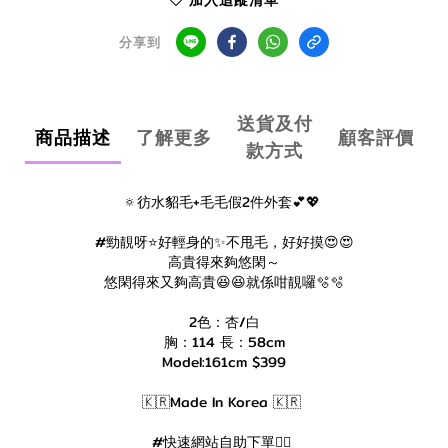
加入追蹤清單
分享到
送貨及付
商品描述
了解更多
顧客評價
款方式
🔅彷水貂毛+毛毛假2件外套💕💖
#勁靚呀⭐️好輕身的✨不甩毛，好好摸😍😍
高貴得來夠悠閑～
悠閑得來又夠高貴😆😆就係咁靚囉🫧🫧
2色：杏/白
胸：114 長：58cm
Model:161cm $399
🇰🇷Made In Korea 🇰🇷
#快速網站自助下單👇🏻