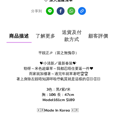
加入追蹤清單
分享到
送貨及付
商品描述
了解更多
顧客評價
款方式
平靚正🎉（當之無愧😍）
💝小清新🪄最新春裝💝
勁呀～米色超爆單～我都忍唔住要返一件❤️
而家就加褸著～過完年就單著吧🏆🏆
著上身除左靚唔知講咩啦🥹氣質就是這樣的👏🏻👏🏻
3色：黑/紫/米
胸：106 長：47cm
Model:161cm $189
🇰🇷Made In Korea 🇰🇷