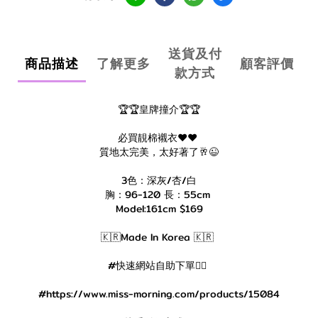
送貨及付
商品描述
了解更多
顧客評價
款方式
🏆🏆皇牌撞介🏆🏆
必買靚棉襯衣❤️❤️
質地太完美，太好著了🥂😉
3色：深灰/杏/白
胸：96-120 長：55cm
Model:161cm $169
🇰🇷Made In Korea 🇰🇷
#快速網站自助下單👇🏻
#https://www.miss-morning.com/products/15084