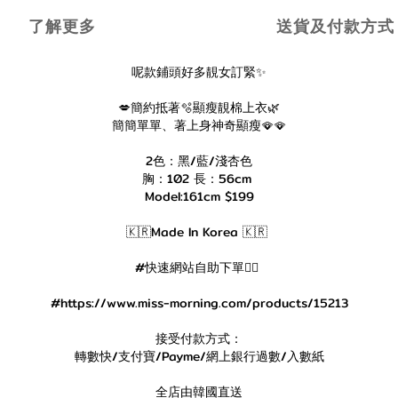
了解更多
送貨及付款方式
呢款鋪頭好多靚女訂緊✨
💋簡約抵著🫧顯瘦靚棉上衣🌿
簡簡單單、著上身神奇顯瘦🪭🪭
2色：黑/藍/淺杏色
胸：102 長：56cm
Model:161cm $199
🇰🇷Made In Korea 🇰🇷
#快速網站自助下單👇🏻
#https://www.miss-morning.com/products/15213
接受付款方式：
轉數快/支付寶/Payme/網上銀行過數/入數紙
全店由韓國直送