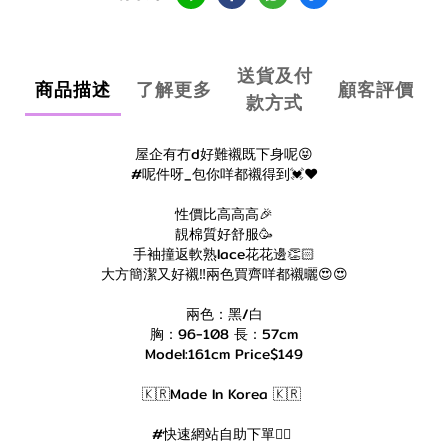
送貨及付
商品描述
了解更多
顧客評價
款方式
屋企有冇d好難襯既下身呢😝
#呢件呀_包你咩都襯得到💓❤️
性價比高高高🎉
靚棉質好舒服🥳
手袖撞返軟熟lace花花邊👏🏻
大方簡潔又好襯‼️兩色買齊咩都襯曬😍😍
兩色：黑/白
胸：96-108 長：57cm
Model:161cm Price$149
🇰🇷Made In Korea 🇰🇷
#快速網站自助下單👇🏻