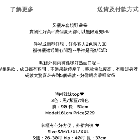
了解更多
送貨及付款方式
又襯左套靚野😆😆
實物性好高✅成個夏天都可以無限返兜☑️☑️
件衫成個型好靚，好多客人2色購入✌🏻
襯褲襯裙通通冇問題～手袖是亮點🥰🥰
呢條外裙內褲係咪好熟面口呢～
影相果款，成日都有客問，不過果款停產了，呢款像似度高，冇咁短身呀，
碼數太驚喜🎉去到5個碼數～好難唔岩著呀💯😘
時尚韓妹top❤️
3色：黑/紫藍/粉色
胸：90 長：51cm
Model:161cm Price$229
衣櫃有佢好方便，外裙內褲 ❤️
Size:S/M/L/XL/XXL
S:腰：26-30吋 hip：40吋 長：37cm