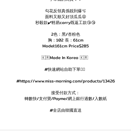
勾花反領真係靚到爆🫧
面料又順又好頂瓜瓜😝
秒殺款✔️輕易carry既返工款😘😘
2色：黑/杏粉色
胸：102 長：61cm
Model:161cm Price$285
🇰🇷Made In Korea 🇰🇷
#快速網站自助下單👇🏻
#https://www.miss-morning.com/products/13426
接受付款方式：
轉數快/支付寶/Payme/網上銀行過數/入數紙
#全店由韓國直送