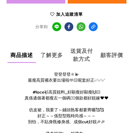
加入追蹤清單
分享到
送貨及付
商品描述
了解更多
顧客評價
款方式
登登登登🔆💫
最瘦高質襯衣要出場啦🫶🏻呢套好正✅✅✅
#lace衫高質靚料_好顯瘦好顯瘦🙌🏻
真係邊個著都瘦左一個碼👍🏻個款都好靚嫁❤️❤️
彷皮裙，我要了～鋪頭熟客都要齊曬🥰🥰
好正～～係型型既時尚感～～～
別怕，不貼身既修身感、成個cut好靚🎉🎉