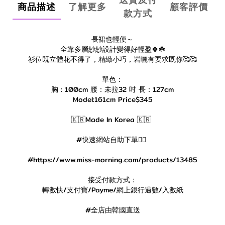
商品描述
了解更多
顧客評價
款方式
長裙也輕便～
全靠多層紗紗設計變得好輕盈🍀☘️
衫位既立體花不得了，精緻小巧，岩曬有要求既你🥰🥰
單色：
胸 : 100cm 腰：未拉32 吋 長：127cm
Model:161cm Price$345
🇰🇷Made In Korea 🇰🇷
#快速網站自助下單👇🏻
#https://www.miss-morning.com/products/13485
接受付款方式：
轉數快/支付寶/Payme/網上銀行過數/入數紙
#全店由韓國直送