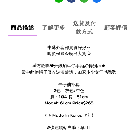
送貨及付
商品描述
了解更多
顧客評價
款方式
中薄外套都賣得好好～
呢款韓國今晚出大貨😘
🌈有款睇❤️針織加牛仔手袖好特別🌿🍁
最中此佢帽子做左波浪邊邊，加返少少女仔感🥰🥰
牛仔袖外套:
2色：灰色/杏色
胸：104 長：51cm
Model:161cm Price$265
🇰🇷Made In Korea 🇰🇷
#快速網站自助下單👇🏻