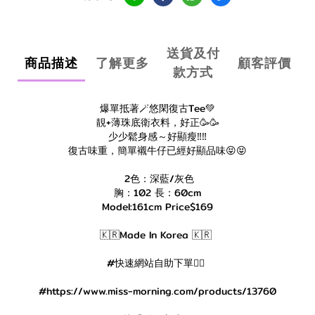
送貨及付
商品描述
了解更多
顧客評價
款方式
爆單抵著🪄悠閑復古Tee💚
靚+薄珠底衛衣料，好正🥳🥳
少少鬆身感～好顯瘦‼️‼️
復古味重，簡單襯牛仔已經好顯品味😝😝
2色：深藍/灰色
胸：102 長：60cm
Model:161cm Price$169
🇰🇷Made In Korea 🇰🇷
#快速網站自助下單👇🏻
#https://www.miss-morning.com/products/13760