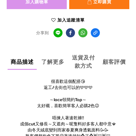
加入購物車
立即購買
加入追蹤清單
分享到
送貨及付
商品描述
了解更多
顧客評價
款方式
很喜歡這個配搭😘
返工/去街也可以的🩵🩵🩵
～lace領簡約Top～
太好襯，喜歡簡單客人必購2色😉
唔揀人著速乾褲‼️
成個cut又修長～又遮肉～呢隻料好多客人都中意🪭
由冬天絨底變到而家春夏爽身透氣面料🥳🥳