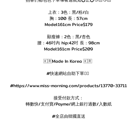
熟客們都包色下單🤤著過就知💍正💍👋🏻👋🏻
上衣：3色：黑/粉/白
胸：100 長：57cm
Model:161cm Price$179
顯瘦褲：2色：黑/杏色
腰：46吋內 hip:42吋 長：98cm
Model:161cm Price$209
🇰🇷Made In Korea 🇰🇷
#快速網站自助下單👇🏻
#https://www.miss-morning.com/products/13770-33711
接受付款方式：
轉數快/支付寶/Payme/網上銀行過數/入數紙
#全店由韓國直送