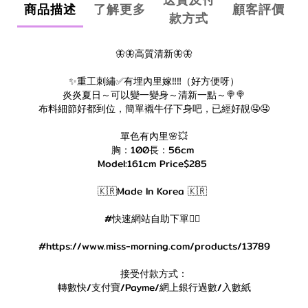
商品描述
了解更多
顧客評價
款方式
🦋🦋高質清新🦋🦋
✨重工刺繡✅有埋內里嫁‼️‼️（好方便呀）
炎炎夏日～可以變一變身～清新一點～🍭🍭
布料細節好都到位，簡單襯牛仔下身吧，已經好靚🤤🤤
單色有內里🌸💥
胸：100長：56cm
Model:161cm Price$285
🇰🇷Made In Korea 🇰🇷
#快速網站自助下單👇🏻
#https://www.miss-morning.com/products/13789
接受付款方式：
轉數快/支付寶/Payme/網上銀行過數/入數紙