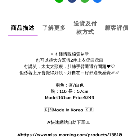
送貨及付
商品描述
了解更多
顧客評價
款方式
🔅🔆鍾情靚棉質💫💛
也可以很大方既假2件上衣👏🏻👏🏻
冇講笑，太太太顯瘦，肚腩手臂通通冇問題❤️🤍
佢係著上身會覺得好靚～好自在～好舒適既感覺🎉🎉
兩色：杏/白色
胸：116 長：57cm
Model:161cm Price$249
🇰🇷Made In Korea 🇰🇷
#快速網站自助下單👇🏻
#https://www.miss-morning.com/products/13810