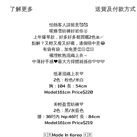
了解更多
送貨及付款方式
怕熱客人請留意🥰🥰
呢條雪紡褲好岩你🥇
上年爆單款，好多好多都買曬2色🎀✅
點解？又輕又瘦又好襯，邊個唔中意😂
有袋有袋，加免燙👏🏻👏🏻
襯埋軟熟混織上衣～
中薄好手感❤️最大方得體就係你💛🩵🩵
抵著混織上衣💜
2色：粉色/米白
胸：104 長：54cm
Model:161cm Price$220
🦋輕盈雪紡褲💜
2色：黑/灰藍色
腰：36吋內 hip:46吋 長：84cm
Model:161cm Price$219
🇰🇷Made In Korea 🇰🇷