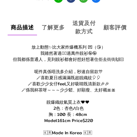
送貨及付
商品描述
了解更多
顧客評價
款方式
放上動態✨比大家炸爆機系列 💌（😘）
我雖然著過👉🏻過萬件靚衫🤪🤪
但我都係普通人，見到靚衫都會好想好想著住佢去街街🙌🏻
呢件真係唔洗多介紹，秒速自留款🎊
🪄喜歡夏日感滿滿既超靚織紋🎈🎈
🪄喜歡少少女仔feel,又好吸睛既清新款🎉🎉
🪄係我杯茶呀～～～少少鬆、好顯瘦、太好襯🎀🎀
靚爆織紋氣質上衣❤️❤️
2色：杏色/白色
胸：100 長：48cm
Model:161cm Price$220
🇰🇷Made In Korea 🇰🇷