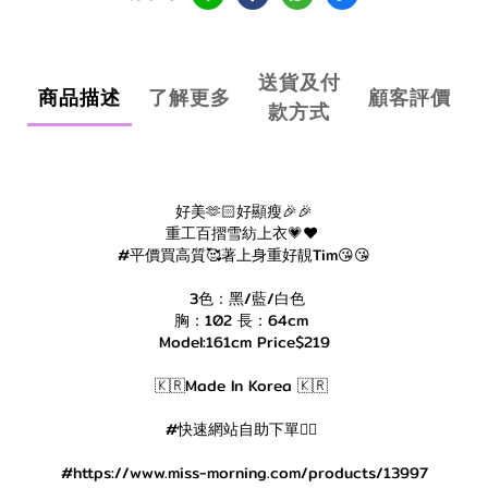
送貨及付
商品描述
了解更多
顧客評價
款方式
好美🫶🏻好顯瘦🎉🎉
重工百摺雪紡上衣💗❤️
#平價買高質🥰著上身重好靚Tim😘😘
3色：黑/藍/白色
胸：102 長：64cm
Model:161cm Price$219
🇰🇷Made In Korea 🇰🇷
#快速網站自助下單👇🏻
#https://www.miss-morning.com/products/13997