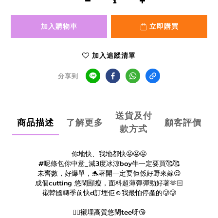
加入購物車
立即購買
加入追蹤清單
分享到
送貨及付
商品描述
了解更多
顧客評價
款方式
你地快、我地都快😬😬😬
#呢條包你中意_減3度冰涼boy牛一定要買🥰🥰
未齊數，好爆單，🐬著開一定要佢係好野來嫁😉
成個cutting 悠閑顯瘦，面料超薄彈彈勁好著🫶🏻
襯韓國轉季前快d訂埋佢☺️我最怕停產的🥲🥲
👉🏻襯埋高質悠閑tee呀😘