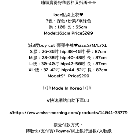
鋪頭賣得好🦋靚料又抵著💋💋
lace點綴上衣❤️
3色：深藍/粉紫/軍綠色
胸：108 長：55cm
Model:161cm Price$209
減3度boy cut 彈彈牛褲❤️size:S/M/L/XL
S:腰：26-36吋 hip:38-46吋 長：87cm
M:腰：28-38吋 hip:40-48吋 長：87cm
L:腰：30-40吋 hip:42-50吋 長：87cm
XL:腰：32-42吋 hip:44-52吋 長：87cm
Model:S* Price$299
🇰🇷Made In Korea 🇰🇷
#快速網站自助下單👇🏻
#https://www.miss-morning.com/products/14041-33779
接受付款方式：
轉數快/支付寶/Payme/網上銀行過數/入數紙