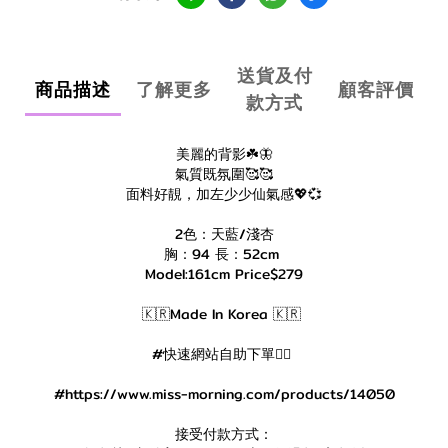
送貨及付
商品描述
了解更多
顧客評價
款方式
美麗的背影☘️🦋
氣質既氛圍🥰🥰
面料好靚，加左少少仙氣感💖💞
2色：天藍/淺杏
胸：94 長：52cm
Model:161cm Price$279
🇰🇷Made In Korea 🇰🇷
#快速網站自助下單👇🏻
#https://www.miss-morning.com/products/14050
接受付款方式：