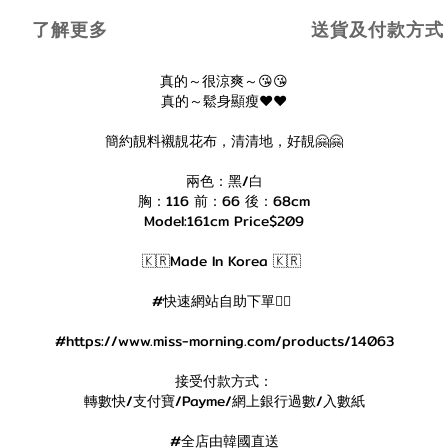
了解更多
送貨及付款方式
真的～很涼爽～😘😘
真的～鬆身顯瘦❤️❤️
簡約靚料襯靚花布，清清地，好靚🤗🤗
兩色：黑/白
胸：116 前：66 後：68cm
Model:161cm Price$209
🇰🇷Made In Korea 🇰🇷
#快速網站自助下單👇🏻
#https://www.miss-morning.com/products/14063
接受付款方式：
轉數快/支付寶/Payme/網上銀行過數/入數紙
#全店由韓國直送