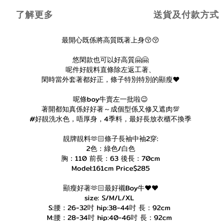
了解更多
送貨及付款方式
最開心既係將高質既著上身😚😚
悠閑款也可以好高質🤗🤗
呢件好靚料直條除左返工著、
閑時當外套著都好正，條子特別特別的顯瘦♥️
呢條boy牛賣左一批啦😉
著開都知真係好好著～成個型係又修又遮肉💯
#好靚洗水色，唔厚身，4季料，最好長放衣櫃不換季
靚牌靚料🫶🏻條子長袖中袖2穿:
2色：綠色/白色
胸：110 前長：63 後長：70cm
Model:161cm Price$285
顯瘦好著🫶🏻最好襯Boy牛❤️❤️
size: S/M/L/XL
S:腰：26-32吋 hip:38-44吋 長：92cm
M:腰：28-34吋 hip:40-46吋 長：92cm