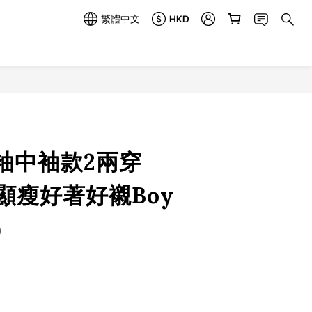
繁體中文
HKD
立即購買
袖中袖款2兩穿
)&顯瘦好著好襯Boy
)