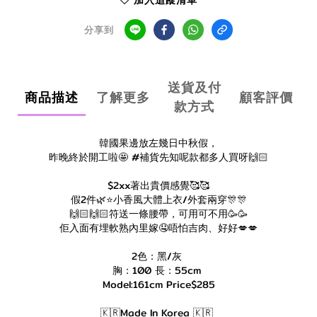
加入追蹤清單
分享到
送貨及付
商品描述
了解更多
顧客評價
款方式
韓國果邊放左幾日中秋假，
昨晚終於開工啦🤩 #補貨先知呢款都多人買呀🙌🏻
$2xx著出貴價感覺🥰🥰
假2件🌿⭐️小香風大體上衣/外套兩穿🎊🎊
🙌🏻🙌🏻符送一條腰帶，可用可不用🥳🥳
佢入面有埋軟熟內里嫁🤤唔怕吉肉、好好💋💋
2色：黑/灰
胸：100 長：55cm
Model:161cm Price$285
🇰🇷Made In Korea 🇰🇷