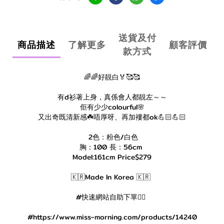
送貨及付
商品描述
了解更多
顧客評價
款方式
🌈🌈好靚白🏅🥰🥰
有d衫著上身，真係會人都靚左～～
佢有少少colourful🌸
又出奇既清新感☘️唔厚呀、再加褸都ok💪🏻💪🏻
2色：粉色/白色
胸：100 長：56cm
Model:161cm Price$279
🇰🇷Made In Korea 🇰🇷
#快速網站自助下單👇🏻
#https://www.miss-morning.com/products/14240