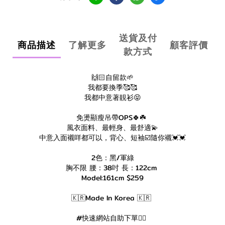
送貨及付
商品描述
了解更多
顧客評價
款方式
🙌🏻自留款🌱
我都要換季🥰🥰
我都中意著靚衫😝
免燙顯瘦吊帶OPS🍀☘️
風衣面料、最輕身、最舒適💫
中意入面襯咩都可以，背心、短袖☑️隨你襯💓💓
2色：黑/軍綠
胸不限 腰：38吋 長：122cm
Model:161cm $259
🇰🇷Made In Korea 🇰🇷
#快速網站自助下單👇🏻