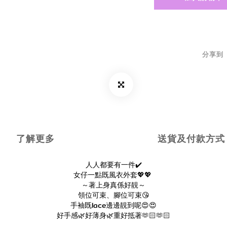
分享到
了解更多
送貨及付款方式
人人都要有一件✔️
女仔一點既風衣外套💖💖
～著上身真係好靚～
領位可束、腳位可束😘
手袖既lace邊邊靚到呢😍😍
好手感🌿好薄身🌿重好抵著🫶🏻🫶🏻