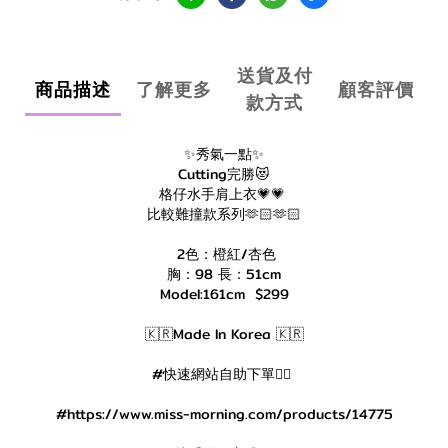
送貨及付
商品描述
了解更多
顧客評價
款方式
✨秀氣一點✨
Cutting完勝😻
格仔水手肩上衣💗💗
比較難撞款系列🫶🏻🫶🏻
2色：橙紅/杏色
胸：98 長：51cm
Model:161cm $299
🇰🇷Made In Korea 🇰🇷
#快速網站自助下單👇🏻
#https://www.miss-morning.com/products/14775