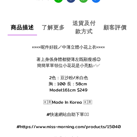
送貨及付
商品描述
了解更多
顧客評價
款方式
🍬🍬呢件好靚🪄中薄立體小花上衣🍬🍬
著上身係身體都變薄左既顯瘦感😉
簡簡單單領位小花花是小亮點✅✅
2色：豆沙粉/米白色
胸：100 長：58cm
Model:161cm $249
🇰🇷Made In Korea 🇰🇷
#快速網站自助下單👇🏻
#https://www.miss-morning.com/products/15040