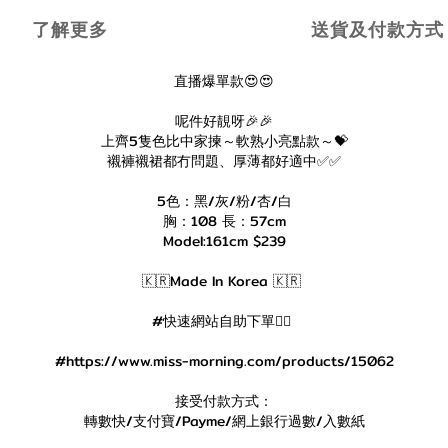
了解更多
送貨及付款方式
直播爆單款😍😍
呢件好靚呀🎉🎉
上齊5隻色比中家揀～軟熟小亮點款～💝
襯褲襯裙都冇問題、厚薄都好適中✅✅
5色：黑/灰/粉/杏/白
胸：108 長：57cm
Model:161cm $239
🇰🇷Made In Korea 🇰🇷
#快速網站自助下單👇🏻
#https://www.miss-morning.com/products/15062
接受付款方式：
轉數快/支付寶/Payme/網上銀行過數/入數紙