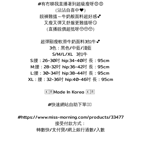
#有冇睇我直播著到超級瘦呀😍😍
（沾沾自喜中❤️）
靚褲難搵～牛奶般面料超好感💕
又瘦又彈又舒服更難搵呀😏
（直播靚價超抵呀🥺🥺🥺）
超彈顯瘦軟滑牛奶面料3扣牛💕
3色：黑色/中藍/淺藍
S/M/L/XL 3扣牛
S:腰：26-30吋 hip:34-40吋 長：95cm
M:腰：28-32吋 hip:36-42吋 長：95cm
L:腰：30-34吋 hip:38-44吋 長：95cm
XL : 腰：32-36吋 hip:40-46吋 長：95cm
🇰🇷Made In Korea 🇰🇷
#快速網站自助下單👇🏻
#https://www.miss-morning.com/products/33477
接受付款方式：
轉數快/支付寶/網上銀行過數/入數