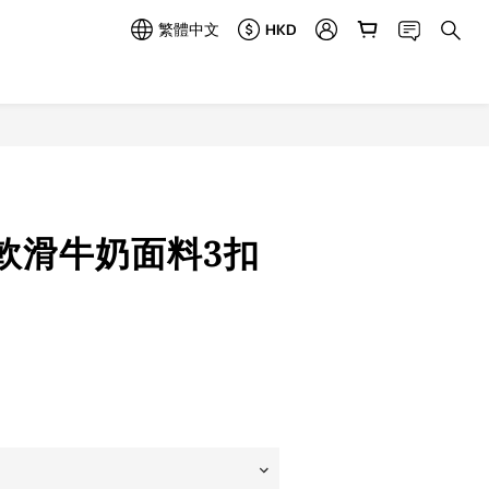
繁體中文
HKD
立即購買
軟滑牛奶面料3扣
)