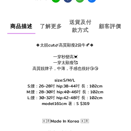
送貨及付
商品描述
了解更多
顧客評價
款方式
🍀太靚cut🌿高質顯瘦2袋牛🍂🍀
一穿秒變高💓
一穿太顯瘦🥰
高質靚牌子，中薄，手感也很好😘😘
size:S/M/L
S:腰：26-28吋 hip:38-44吋 長：102cm
M:腰：28-30吋 hip:40-46吋 長：102cm
L:腰：30-32吋 hip:42-48吋 長：102cm
model:161cm 著：S $319
🇰🇷Made In Korea 🇰🇷