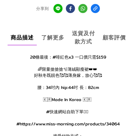
分享到
送貨及付
商品描述
了解更多
顧客評價
款方式
20條最後：#啡紅色x3 一口價只需$159
🌈限量搶搶搶🫧薄絨顯瘦裙👑👑
好秋冬既靚色🥰🥰薄身嫁，放心🥰🥰
腰：34吋內 hip:44吋 長：82cm
🇰🇷Made In Korea 🇰🇷
#快速網站自助下單👇🏻
#https://www.miss-morning.com/products/34064