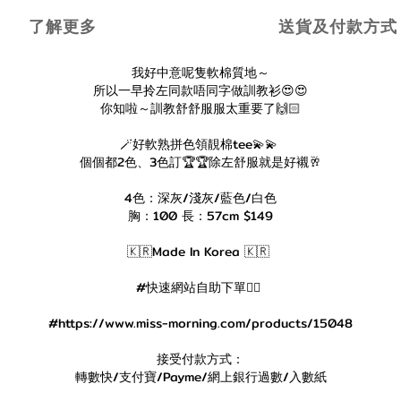
了解更多
送貨及付款方式
我好中意呢隻軟棉質地～
所以一早拎左同款唔同字做訓教衫😍😍
你知啦～訓教舒舒服服太重要了🙌🏻
🪄好軟熟拼色領靚棉tee💫💫
個個都2色、3色訂🏆🏆除左舒服就是好襯🥂
4色：深灰/淺灰/藍色/白色
胸：100 長：57cm $149
🇰🇷Made In Korea 🇰🇷
#快速網站自助下單👇🏻
#https://www.miss-morning.com/products/15048
接受付款方式：
轉數快/支付寶/Payme/網上銀行過數/入數紙