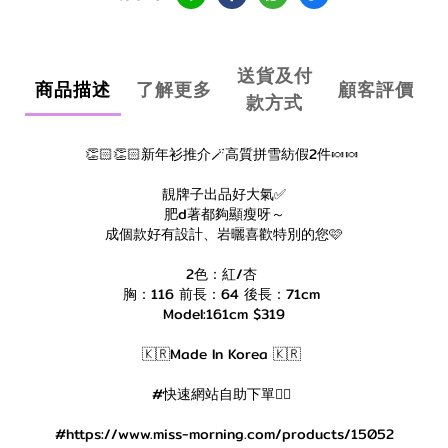
送貨及付
商品描述
了解更多
顧客評價
款方式
👏🏻👏🏻新年衫推介🪄高質拼雪紡假2件🍬🍬
靚牌子出品好大氣✅
肥d著都夠顯瘦呀～
成個款好有設計、岩曬喜歡特別的您🩷
2色：紅/杏
胸：116 前長：64 後長：71cm
Model:161cm $319
🇰🇷Made In Korea 🇰🇷
#快速網站自助下單👇🏻
#https://www.miss-morning.com/products/15052