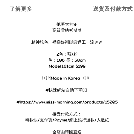
了解更多
送貨及付款方式
抵著大方💫
高質雪紡衫🫧🫧
精神靚色、襟睇好襯🙌🏻返工一流🎉🎉
2色：藍/粉
胸：106 長：58cm
Model:161cm $199
🇰🇷Made In Korea 🇰🇷
#快速網站自助下單👇🏻
#https://www.miss-morning.com/products/15205
接受付款方式：
轉數快/支付寶/Payme/網上銀行過數/入數紙
全店由韓國直送