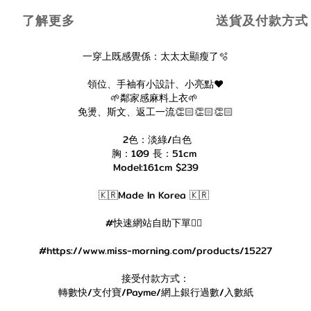
了解更多
送貨及付款方式
一穿上既感覺係：太太太顯瘦了🫧
領位、手袖有小設計、小亮點❤️
🌱鄰家感麻料上衣🌱
免燙、斯文、返工一流👏🏻👏🏻👏🏻
2色：淡綠/白色
胸：109 長：51cm
Model:161cm $239
🇰🇷Made In Korea 🇰🇷
#快速網站自助下單👇🏻
#https://www.miss-morning.com/products/15227
接受付款方式：
轉數快/支付寶/Payme/網上銀行過數/入數紙