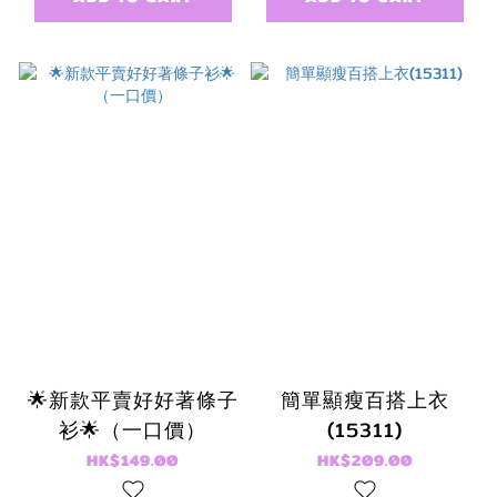
🌟新款平賣好好著條子
簡單顯瘦百搭上衣
衫🌟（一口價）
(15311)
HK$149.00
HK$209.00