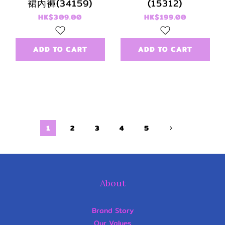
裙內褲(34159)
(15312)
HK$309.00
HK$199.00
ADD TO CART
ADD TO CART
1
2
3
4
5
About
Brand Story
Our Values