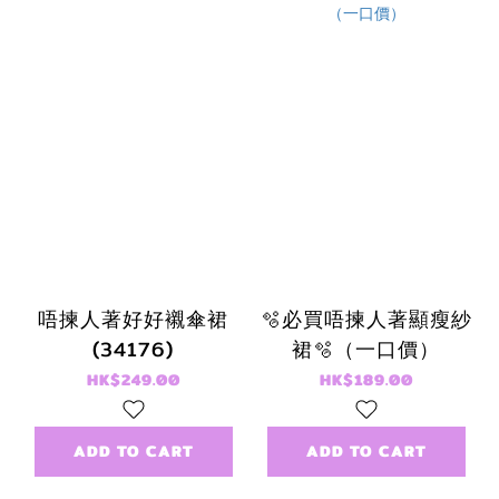
唔揀人著好好襯傘裙
🫧必買唔揀人著顯瘦紗
(34176)
裙🫧（一口價）
HK$249.00
HK$189.00
ADD TO CART
ADD TO CART