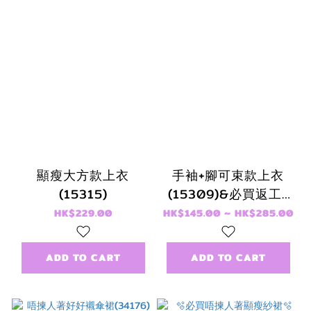
顯瘦大方款上衣
手袖+腳可束款上衣
(15315)
(15309)&必買返工/
去街兩穿褲(34177)
HK$229.00
HK$145.00 ~ HK$285.00
ADD TO CART
ADD TO CART